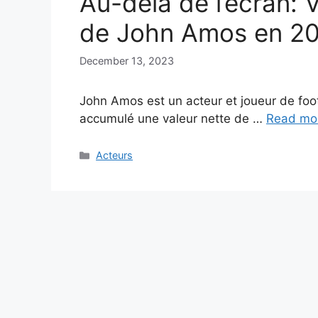
Au-delà de l’écran: V
de John Amos en 2
December 13, 2023
John Amos est un acteur et joueur de foot
accumulé une valeur nette de …
Read mo
Categories
Acteurs