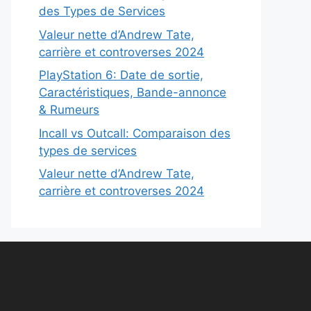
des Types de Services
Valeur nette d’Andrew Tate,
carrière et controverses 2024
PlayStation 6: Date de sortie,
Caractéristiques, Bande-annonce
& Rumeurs
Incall vs Outcall: Comparaison des
types de services
Valeur nette d’Andrew Tate,
carrière et controverses 2024