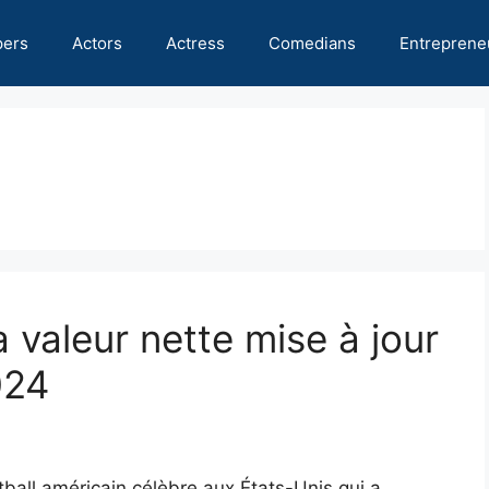
pers
Actors
Actress
Comedians
Entreprene
a valeur nette mise à jour
024
ball américain célèbre aux États-Unis qui a