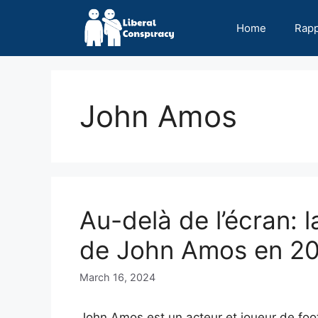
Skip
to
Home
Rap
content
John Amos
Au-delà de l’écran: l
de John Amos en 2
March 16, 2024
John Amos est un acteur et joueur de foot