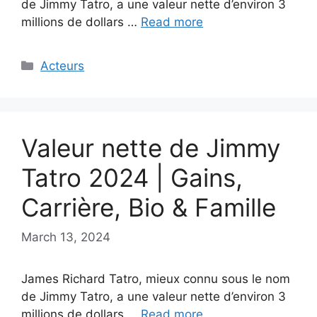
de Jimmy Tatro, a une valeur nette d’environ 3
millions de dollars …
Read more
Categories
Acteurs
Valeur nette de Jimmy
Tatro 2024 | Gains,
Carrière, Bio & Famille
March 13, 2024
James Richard Tatro, mieux connu sous le nom
de Jimmy Tatro, a une valeur nette d’environ 3
millions de dollars …
Read more