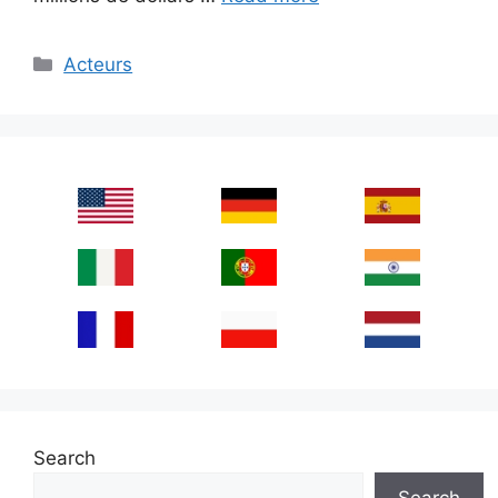
Categories
Acteurs
Search
Search