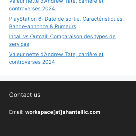
Valeur nette d’Andrew Tate, carrière et
controverses 2024
PlayStation 6: Date de sortie, Caractéristiques,
Bande-annonce & Rumeurs
Incall vs Outcall: Comparaison des types de
services
Valeur nette d’Andrew Tate, carrière et
controverses 2024
Contact us
Email:
workspace[at]shantelllc.com