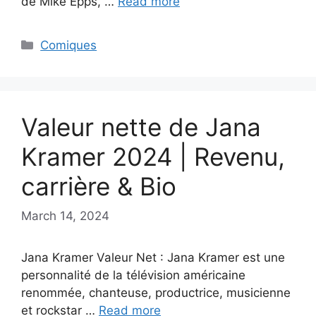
de Mike Epps, …
Read more
Categories
Comiques
Valeur nette de Jana
Kramer 2024 | Revenu,
carrière & Bio
March 14, 2024
Jana Kramer Valeur Net : Jana Kramer est une
personnalité de la télévision américaine
renommée, chanteuse, productrice, musicienne
et rockstar …
Read more