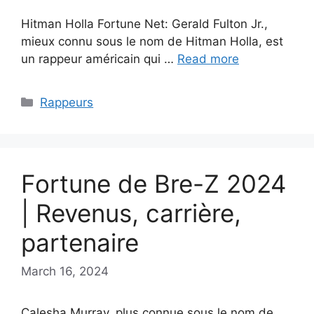
Hitman Holla Fortune Net: Gerald Fulton Jr.,
mieux connu sous le nom de Hitman Holla, est
un rappeur américain qui …
Read more
Categories
Rappeurs
Fortune de Bre-Z 2024
| Revenus, carrière,
partenaire
March 16, 2024
Calesha Murray, plus connue sous le nom de