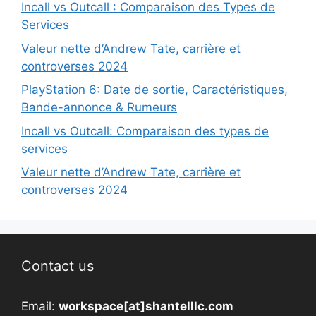
Incall vs Outcall : Comparaison des Types de
Services
Valeur nette d’Andrew Tate, carrière et
controverses 2024
PlayStation 6: Date de sortie, Caractéristiques,
Bande-annonce & Rumeurs
Incall vs Outcall: Comparaison des types de
services
Valeur nette d’Andrew Tate, carrière et
controverses 2024
Contact us
Email:
workspace[at]shantelllc.com