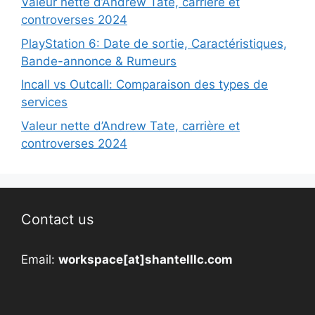
Valeur nette d’Andrew Tate, carrière et
controverses 2024
PlayStation 6: Date de sortie, Caractéristiques,
Bande-annonce & Rumeurs
Incall vs Outcall: Comparaison des types de
services
Valeur nette d’Andrew Tate, carrière et
controverses 2024
Contact us
Email:
workspace[at]shantelllc.com