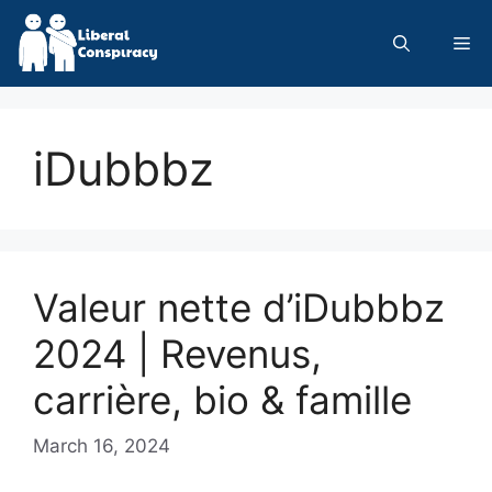
Skip
to
Me
content
iDubbbz
Valeur nette d’iDubbbz
2024 | Revenus,
carrière, bio & famille
March 16, 2024