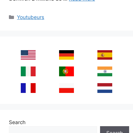
Categories
Youtubeurs
Search
Search