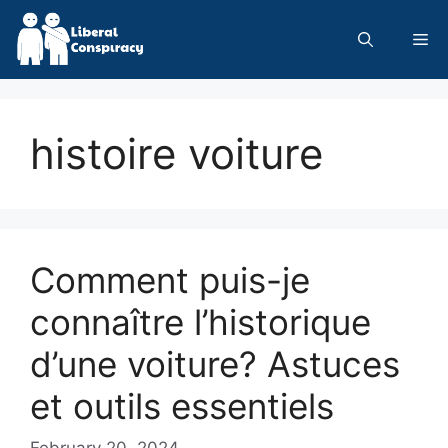
Skip
to
Me
content
histoire voiture
Comment puis-je
connaître l’historique
d’une voiture? Astuces
et outils essentiels
February 20, 2024