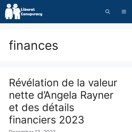
Skip
to
Me
content
finances
Révélation de la valeur
nette d’Angela Rayner
et des détails
financiers 2023
December 13, 2023