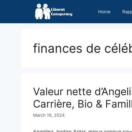
Skip
to
Home
Rap
content
finances de céléb
Valeur nette d’Angel
Carrière, Bio & Famil
March 16, 2024
Angelina Jordan Astar, mieux connue sous