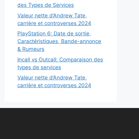
des Types de Services
Valeur nette d’Andrew Tate,
carrière et controverses 2024
PlayStation 6: Date de sortie,
Caractéristiques, Bande-annonce
& Rumeurs
Incall vs Outcall: Comparaison des
types de services
Valeur nette d’Andrew Tate,
carrière et controverses 2024