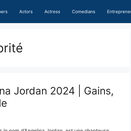
pers
Actors
Actress
Comedians
Entreprene
rité
ina Jordan 2024 | Gains,
le
 le nom d’Angelina Jordan, est une chanteuse,