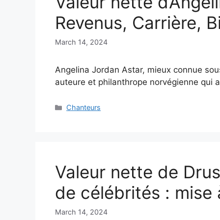
Valeur nette d’Angel
Revenus, Carrière, B
March 14, 2024
Angelina Jordan Astar, mieux connue sous
auteure et philanthrope norvégienne qui
Categories
Chanteurs
Valeur nette de Drus
de célébrités : mise
March 14, 2024