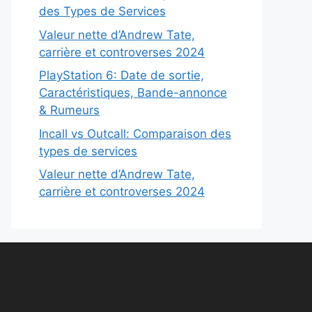
des Types de Services
Valeur nette d’Andrew Tate,
carrière et controverses 2024
PlayStation 6: Date de sortie,
Caractéristiques, Bande-annonce
& Rumeurs
Incall vs Outcall: Comparaison des
types de services
Valeur nette d’Andrew Tate,
carrière et controverses 2024