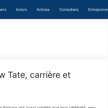
pers
Actors
Actress
Comedians
Entreprene
w Tate, carrière et
fortune est aussi volatile que leur célébrité, peu