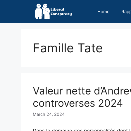
Skip
to
Home
Rap
content
Famille Tate
Valeur nette d’Andre
controverses 2024
March 24, 2024
Dans le domaine des personnalités dont la 