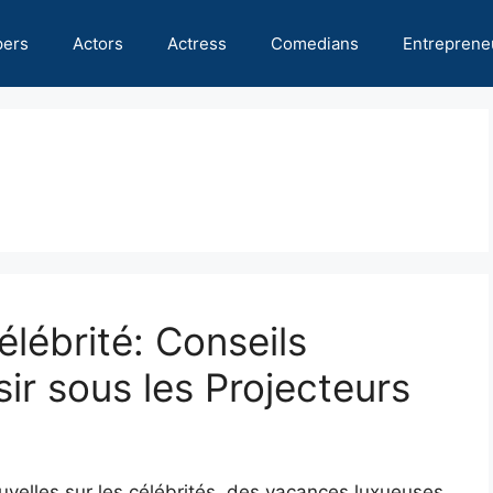
pers
Actors
Actress
Comedians
Entreprene
lébrité: Conseils
sir sous les Projecteurs
velles sur les célébrités, des vacances luxueuses