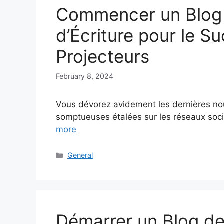
Commencer un Blog d
d’Écriture pour le S
Projecteurs
February 8, 2024
Vous dévorez avidement les dernières nou
somptueuses étalées sur les réseaux soci
more
Categories
General
Démarrer un Blog de 