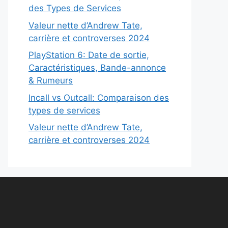
des Types de Services
Valeur nette d’Andrew Tate,
carrière et controverses 2024
PlayStation 6: Date de sortie,
Caractéristiques, Bande-annonce
& Rumeurs
Incall vs Outcall: Comparaison des
types de services
Valeur nette d’Andrew Tate,
carrière et controverses 2024