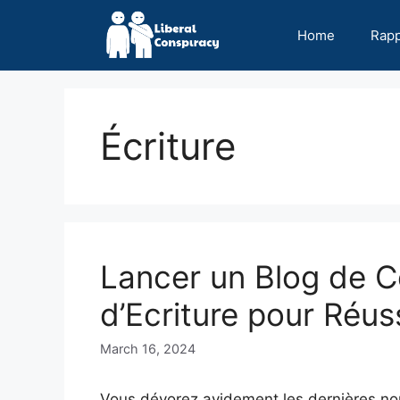
Skip
to
Home
Rap
content
Écriture
Lancer un Blog de Cé
d’Ecriture pour Réus
March 16, 2024
Vous dévorez avidement les dernières nou