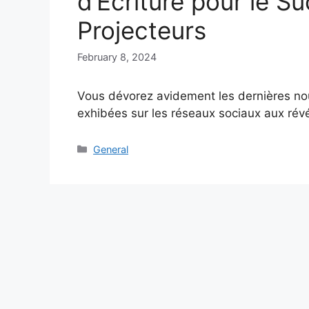
d’Écriture pour le S
Projecteurs
February 8, 2024
Vous dévorez avidement les dernières no
exhibées sur les réseaux sociaux aux rév
Categories
General