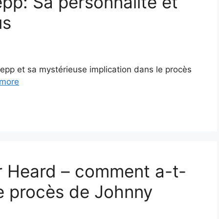
pp: Sa personnalité et
us
pp et sa mystérieuse implication dans le procès
more
r Heard – comment a-t-
le procès de Johnny