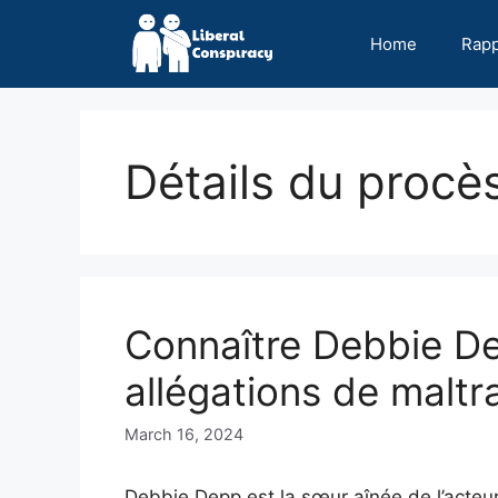
Skip
to
Home
Rap
content
Détails du procè
Connaître Debbie Dep
allégations de maltr
March 16, 2024
Debbie Depp est la sœur aînée de l’acteu