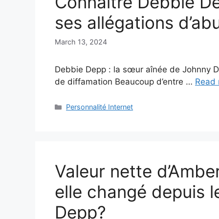
Connaître Debbie De
ses allégations d’ab
March 13, 2024
Debbie Depp : la sœur aînée de Johnny De
de diffamation Beaucoup d’entre …
Read 
Categories
Personnalité Internet
Valeur nette d’Ambe
elle changé depuis 
Depp?