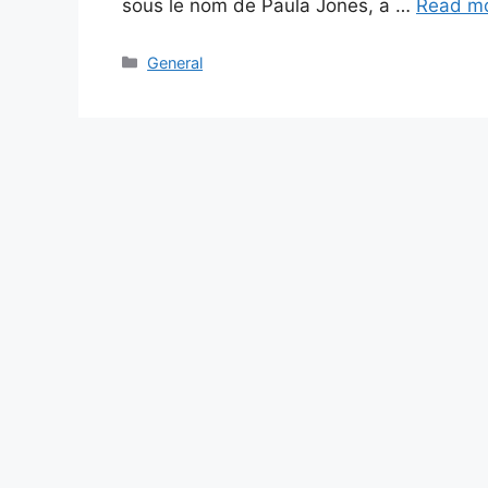
sous le nom de Paula Jones, a …
Read m
Categories
General