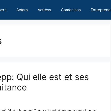
pers
Actors
Actress
Comedians
Entreprene
s
p: Qui elle est et ses
aitance
r célèbre Johnny Depp et est devenue une figure