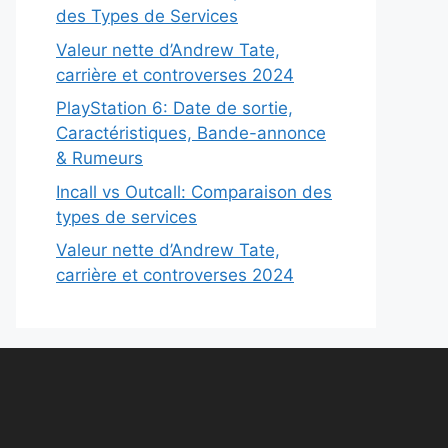
des Types de Services
Valeur nette d’Andrew Tate,
carrière et controverses 2024
PlayStation 6: Date de sortie,
Caractéristiques, Bande-annonce
& Rumeurs
Incall vs Outcall: Comparaison des
types de services
Valeur nette d’Andrew Tate,
carrière et controverses 2024