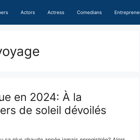
pers
Actors
Actress
Comedians
Entreprene
 voyage
ue en 2024: À la
rs de soleil dévoilés
u sa plus chaude année jamais enregistrée? Alors