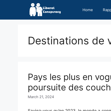
Skip
to
Home
Rap
content
Destinations de
Pays les plus en vog
poursuite des couche
March 21, 2024
Saviez-vous qu’en 2023, le monde a conn