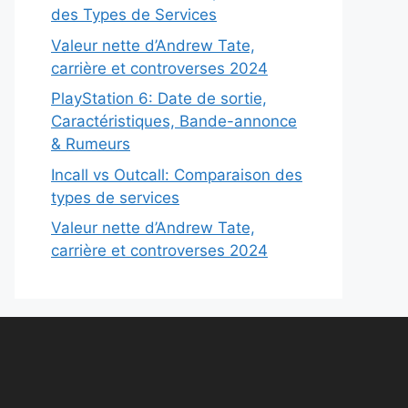
des Types de Services
Valeur nette d’Andrew Tate,
carrière et controverses 2024
PlayStation 6: Date de sortie,
Caractéristiques, Bande-annonce
& Rumeurs
Incall vs Outcall: Comparaison des
types de services
Valeur nette d’Andrew Tate,
carrière et controverses 2024