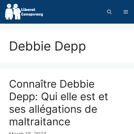
Skip
to
Me
content
Debbie Depp
Connaître Debbie
Depp: Qui elle est et
ses allégations de
maltraitance
March 16, 2024