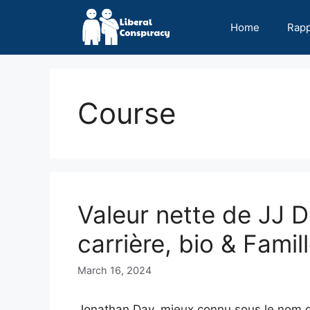
Skip
to
Home
Rap
content
Course
Valeur nette de JJ 
carrière, bio & Famil
March 16, 2024
Jonathan Day, mieux connu sous le nom d