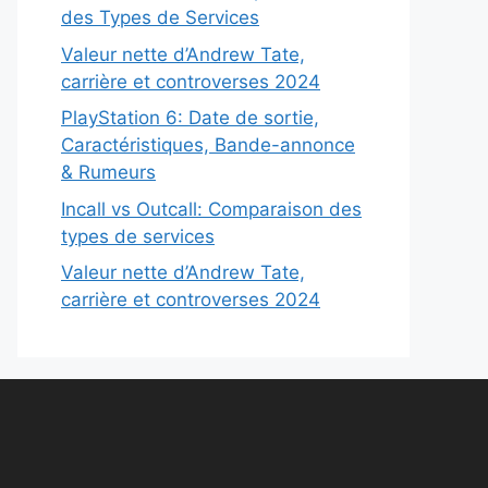
des Types de Services
Valeur nette d’Andrew Tate,
carrière et controverses 2024
PlayStation 6: Date de sortie,
Caractéristiques, Bande-annonce
& Rumeurs
Incall vs Outcall: Comparaison des
types de services
Valeur nette d’Andrew Tate,
carrière et controverses 2024