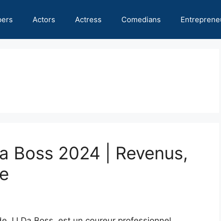
pers
Actors
Actress
Comedians
Entreprene
Da Boss 2024 | Revenus,
le
e JJ Da Boss, est un coureur professionnel