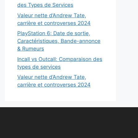
des Types de Services
Valeur nette d’Andrew Tate,
carrière et controverses 2024
PlayStation 6: Date de sortie,
Caractéristiques, Bande-annonce
& Rumeurs
Incall vs Outcall: Comparaison des
types de services
Valeur nette d’Andrew Tate,
carrière et controverses 2024