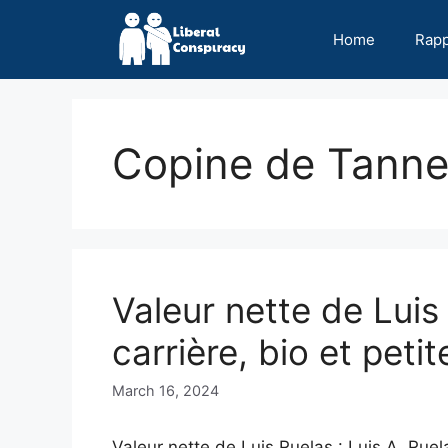
Skip
to
Home
Rap
content
Copine de Tanne
Valeur nette de Luis
carrière, bio et peti
March 16, 2024
Valeur nette de Luis Ruelas : Luis A. Ruel