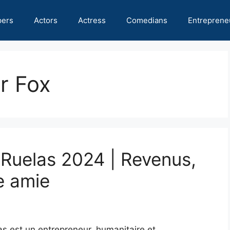
pers
Actors
Actress
Comedians
Entreprene
r Fox
 Ruelas 2024 | Revenus,
te amie
as est un entrepreneur, humanitaire et