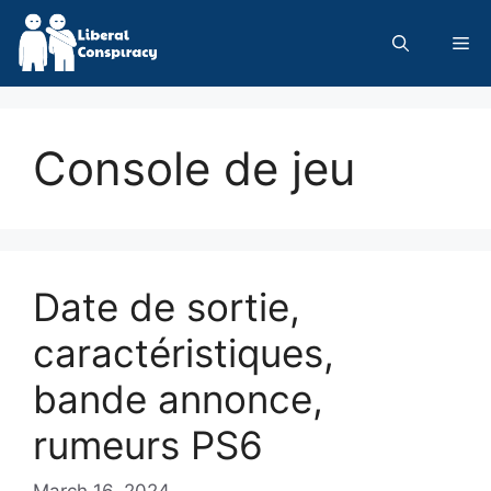
Skip
to
Me
content
Console de jeu
Date de sortie,
caractéristiques,
bande annonce,
rumeurs PS6
March 16, 2024