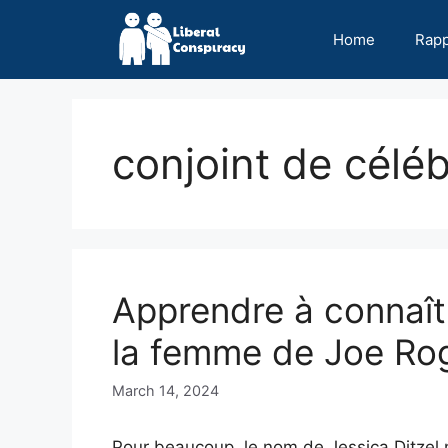
Skip
to
Home
Rap
content
conjoint de céléb
Apprendre à connaîtr
la femme de Joe Ro
March 14, 2024
Pour beaucoup, le nom de Jessica Ditzel