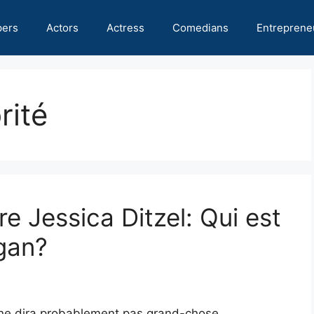
pers
Actors
Actress
Comedians
Entreprene
rité
e Jessica Ditzel: Qui est
gan?
 ne dira probablement pas grand-chose.