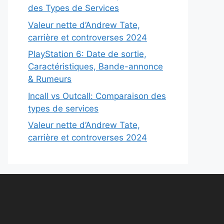
des Types de Services
Valeur nette d’Andrew Tate,
carrière et controverses 2024
PlayStation 6: Date de sortie,
Caractéristiques, Bande-annonce
& Rumeurs
Incall vs Outcall: Comparaison des
types de services
Valeur nette d’Andrew Tate,
carrière et controverses 2024