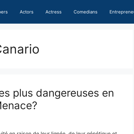
pers
Actors
Actress
Comedians
Entreprene
Canario
les plus dangereuses en
Menace?
ité en raison de leur lignée, de leur génétique et