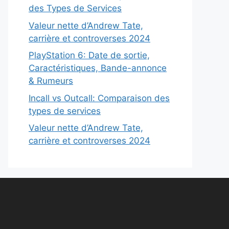
des Types de Services
Valeur nette d’Andrew Tate,
carrière et controverses 2024
PlayStation 6: Date de sortie,
Caractéristiques, Bande-annonce
& Rumeurs
Incall vs Outcall: Comparaison des
types de services
Valeur nette d’Andrew Tate,
carrière et controverses 2024