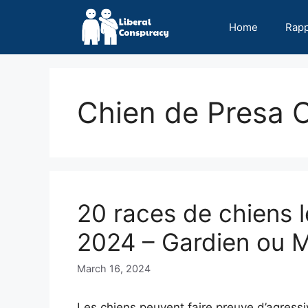
Skip
to
Home
Rap
content
Chien de Presa 
20 races de chiens 
2024 – Gardien ou 
March 16, 2024
Les chiens peuvent faire preuve d’agressiv