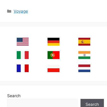
Categories
Voyage
Search
Search