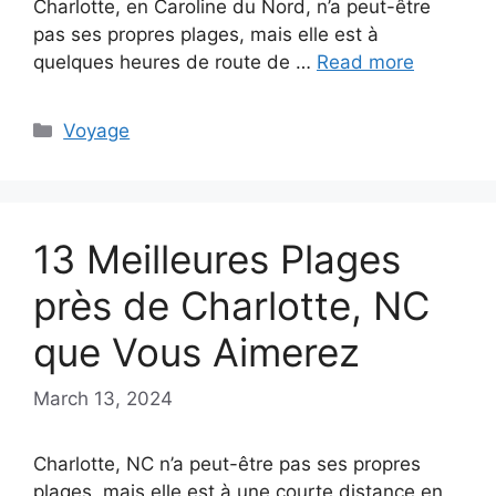
Charlotte, en Caroline du Nord, n’a peut-être
pas ses propres plages, mais elle est à
quelques heures de route de …
Read more
Categories
Voyage
13 Meilleures Plages
près de Charlotte, NC
que Vous Aimerez
March 13, 2024
Charlotte, NC n’a peut-être pas ses propres
plages, mais elle est à une courte distance en