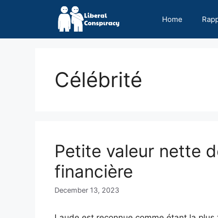
Skip
to
Home
Rap
content
Célébrité
Petite valeur nette 
financière
December 13, 2023
Laude est reconnue comme étant la plus 