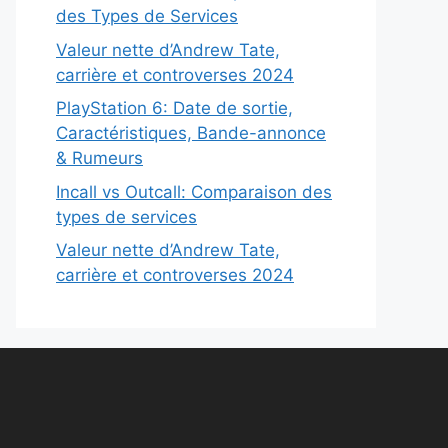
des Types de Services
Valeur nette d’Andrew Tate,
carrière et controverses 2024
PlayStation 6: Date de sortie,
Caractéristiques, Bande-annonce
& Rumeurs
Incall vs Outcall: Comparaison des
types de services
Valeur nette d’Andrew Tate,
carrière et controverses 2024