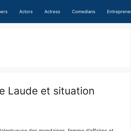
pers
Actors
Actress
Comedians
Entreprene
de Laude et situation
talentueuse des mondaines, femme d’affaires et