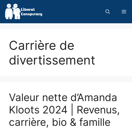
Skip
to
Me
content
Carrière de
divertissement
Valeur nette d’Amanda
Kloots 2024 | Revenus,
carrière, bio & famille