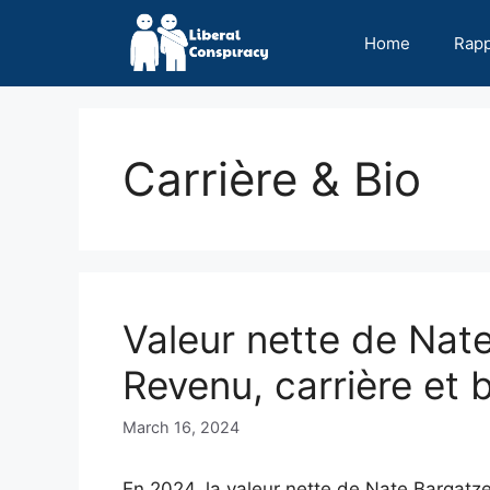
Skip
to
Home
Rap
content
Carrière & Bio
Valeur nette de Nat
Revenu, carrière et 
March 16, 2024
En 2024, la valeur nette de Nate Bargatze 