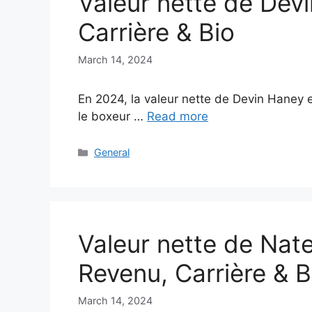
Valeur nette de Dev
Carrière & Bio
March 14, 2024
En 2024, la valeur nette de Devin Haney e
le boxeur …
Read more
Categories
General
Valeur nette de Nat
Revenu, Carrière & B
March 14, 2024