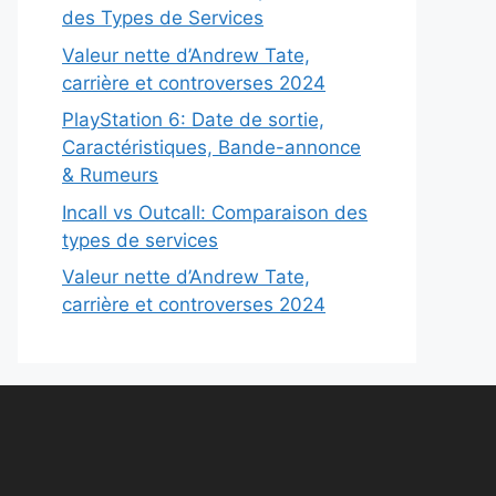
des Types de Services
Valeur nette d’Andrew Tate,
carrière et controverses 2024
PlayStation 6: Date de sortie,
Caractéristiques, Bande-annonce
& Rumeurs
Incall vs Outcall: Comparaison des
types de services
Valeur nette d’Andrew Tate,
carrière et controverses 2024