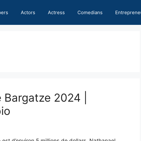
pers
Actors
Actress
Comedians
Entreprene
e Bargatze 2024 |
bio
est d’environ 5 millions de dollars. Nathanael