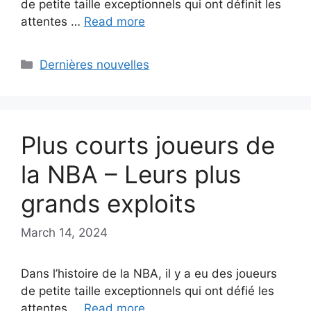
de petite taille exceptionnels qui ont définit les
attentes …
Read more
Categories
Dernières nouvelles
Plus courts joueurs de
la NBA – Leurs plus
grands exploits
March 14, 2024
Dans l’histoire de la NBA, il y a eu des joueurs
de petite taille exceptionnels qui ont défié les
attentes …
Read more