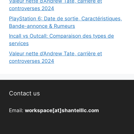
Valeur nette d’Andrew Tate, carrière et
controverses 2024
PlayStation 6: Date de sortie, Caractéristiques,
Bande-annonce & Rumeurs
Incall vs Outcall: Comparaison des types de
services
Valeur nette d’Andrew Tate, carrière et
controverses 2024
Contact us
Email:
workspace[at]shantelllc.com