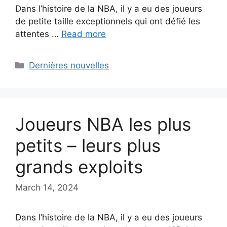
Dans l’histoire de la NBA, il y a eu des joueurs
de petite taille exceptionnels qui ont défié les
attentes …
Read more
Categories
Dernières nouvelles
Joueurs NBA les plus
petits – leurs plus
grands exploits
March 14, 2024
Dans l’histoire de la NBA, il y a eu des joueurs