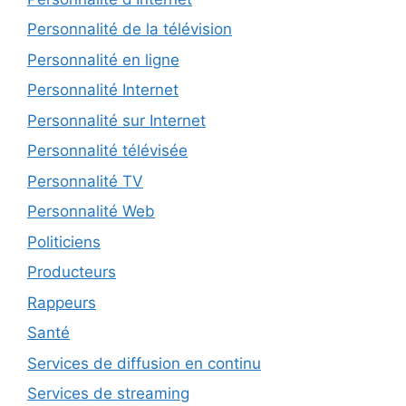
Personnalité de la télévision
Personnalité en ligne
Personnalité Internet
Personnalité sur Internet
Personnalité télévisée
Personnalité TV
Personnalité Web
Politiciens
Producteurs
Rappeurs
Santé
Services de diffusion en continu
Services de streaming