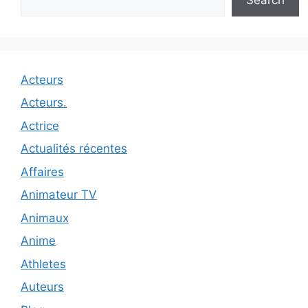
Acteurs
Acteurs.
Actrice
Actualités récentes
Affaires
Animateur TV
Animaux
Anime
Athletes
Auteurs