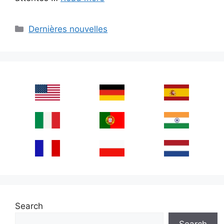
Categories
Dernières nouvelles
Search
Search