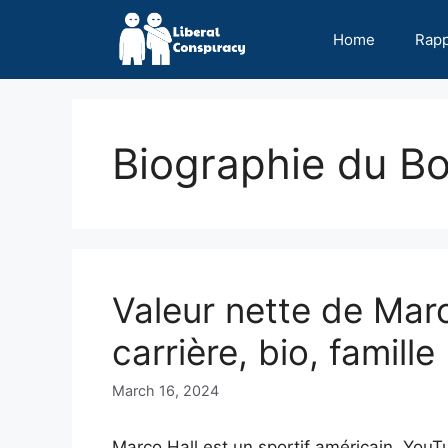
Skip
to
Home
Rap
content
Biographie du B
Valeur nette de Marc
carrière, bio, famille
March 16, 2024
Marco Hall est un sportif américain, YouT