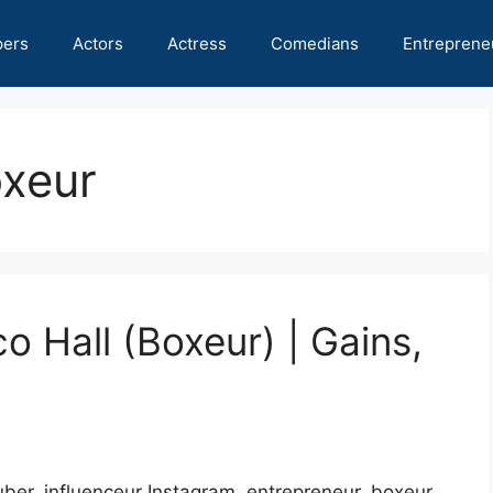
pers
Actors
Actress
Comedians
Entreprene
oxeur
o Hall (Boxeur) | Gains,
uber, influenceur Instagram, entrepreneur, boxeur