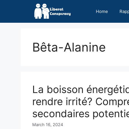
Skip
to
Home
Rap
content
Bêta-Alanine
La boisson énergéti
rendre irrité? Compr
secondaires potenti
March 16, 2024