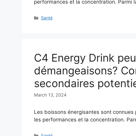
performances et la concentration. Parmi 
Categories
Santé
C4 Energy Drink peu
démangeaisons? Com
secondaires potenti
March 13, 2024
Les boissons énergisantes sont connues po
les performances et la concentration. Pa
Categories
Santé