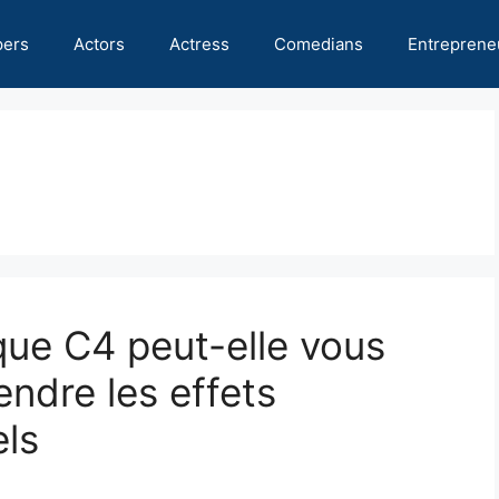
pers
Actors
Actress
Comedians
Entreprene
que C4 peut-elle vous
endre les effets
els