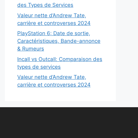
des Types de Services
Valeur nette d’Andrew Tate,
carrière et controverses 2024
PlayStation 6: Date de sortie,
Caractéristiques, Bande-annonce
& Rumeurs
Incall vs Outcall: Comparaison des
types de services
Valeur nette d’Andrew Tate,
carrière et controverses 2024