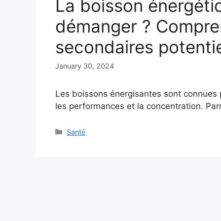
La boisson énergéti
démanger ? Compren
secondaires potenti
January 30, 2024
Les boissons énergisantes sont connues p
les performances et la concentration. Pa
Categories
Santé