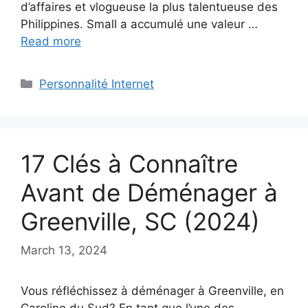
d’affaires et vlogueuse la plus talentueuse des
Philippines. Small a accumulé une valeur …
Read more
Categories
Personnalité Internet
17 Clés à Connaître
Avant de Déménager à
Greenville, SC (2024)
March 13, 2024
Vous réfléchissez à déménager à Greenville, en
Caroline du Sud? En tant que l’une des