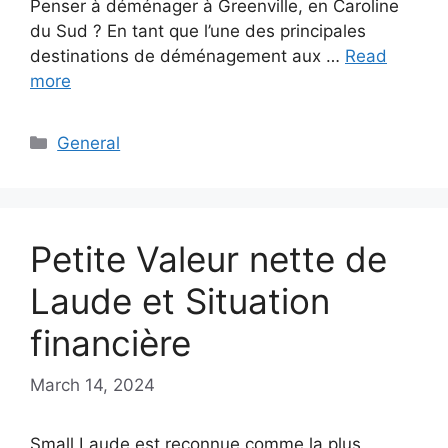
Penser à déménager à Greenville, en Caroline
du Sud ? En tant que l’une des principales
destinations de déménagement aux …
Read
more
Categories
General
Petite Valeur nette de
Laude et Situation
financière
March 14, 2024
Small Laude est reconnue comme la plus