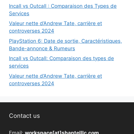
Incall vs Outcall : Comparaison des Types de
Services
Valeur nette d’Andrew Tate, carrière et
controverses 2024
PlayStation 6: Date de sortie, Caractéristiques,
Bande-annonce & Rumeurs
Incall vs Outcall: Comparaison des types de
services
Valeur nette d’Andrew Tate, carrière et
controverses 2024
Contact us
Email:
workspace[at]shantelllc.com