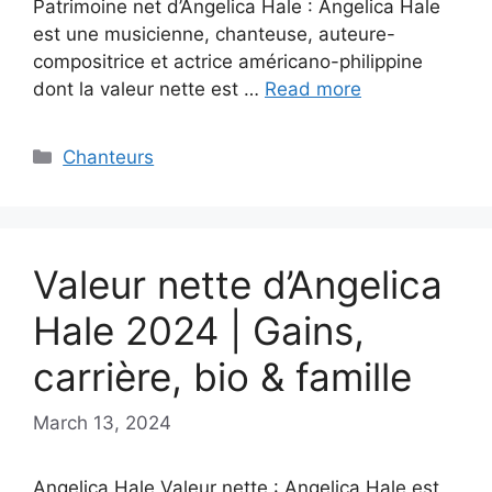
Patrimoine net d’Angelica Hale : Angelica Hale
est une musicienne, chanteuse, auteure-
compositrice et actrice américano-philippine
dont la valeur nette est …
Read more
Categories
Chanteurs
Valeur nette d’Angelica
Hale 2024 | Gains,
carrière, bio & famille
March 13, 2024
Angelica Hale Valeur nette : Angelica Hale est