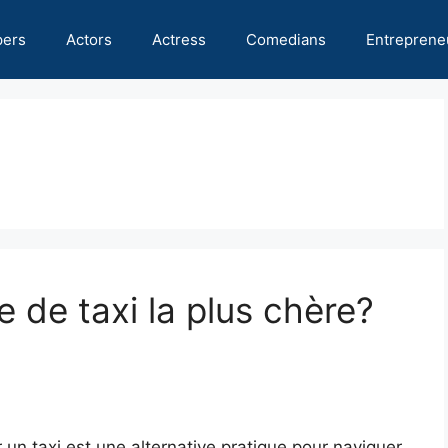
pers
Actors
Actress
Comedians
Entreprene
e de taxi la plus chère?
un taxi est une alternative pratique pour naviguer