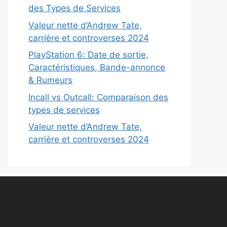
des Types de Services
Valeur nette d’Andrew Tate,
carrière et controverses 2024
PlayStation 6: Date de sortie,
Caractéristiques, Bande-annonce
& Rumeurs
Incall vs Outcall: Comparaison des
types de services
Valeur nette d’Andrew Tate,
carrière et controverses 2024