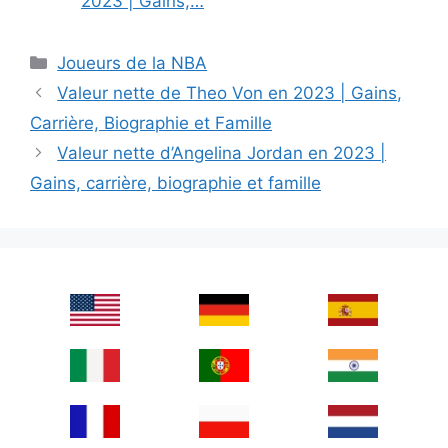
2023 | Gains,…
Categories
Joueurs de la NBA
Valeur nette de Theo Von en 2023 | Gains,
Carrière, Biographie et Famille
Valeur nette d’Angelina Jordan en 2023 |
Gains, carrière, biographie et famille