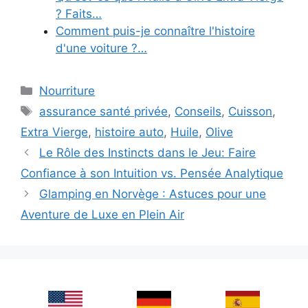
? Faits…
Comment puis-je connaître l'histoire
d'une voiture ?…
Categories
Nourriture
Tags
assurance santé privée
,
Conseils
,
Cuisson
,
Extra Vierge
,
histoire auto
,
Huile
,
Olive
Le Rôle des Instincts dans le Jeu: Faire
Confiance à son Intuition vs. Pensée Analytique
Glamping en Norvège : Astuces pour une
Aventure de Luxe en Plein Air