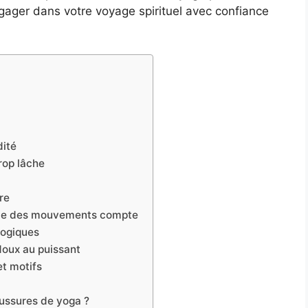
gager dans votre voyage spirituel avec confiance
dité
trop lâche
re
itude des mouvements compte
logiques
doux au puissant
et motifs
aussures de yoga ?