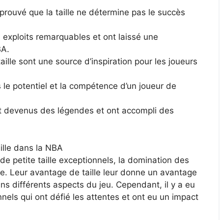
 prouvé que la taille ne détermine pas le succès
es exploits remarquables et ont laissé une
BA.
aille sont une source d’inspiration pour les joueurs
s le potentiel et la compétence d’un joueur de
ont devenus des légendes et ont accompli des
ille dans la NBA
de petite taille exceptionnels, la domination des
le. Leur avantage de taille leur donne un avantage
dans différents aspects du jeu. Cependant, il y a eu
nnels qui ont défié les attentes et ont eu un impact