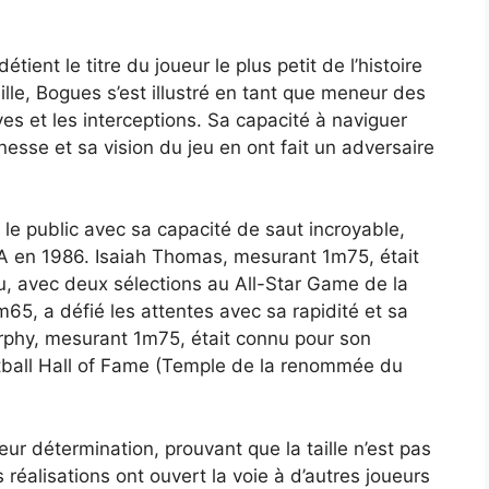
nt le titre du joueur le plus petit de l’histoire
le, Bogues s’est illustré en tant que meneur des
es et les interceptions. Sa capacité à naviguer
esse et sa vision du jeu en ont fait un adversaire
e public avec sa capacité de saut incroyable,
A en 1986. Isaiah Thomas, mesurant 1m75, était
eu, avec deux sélections au All-Star Game de la
65, a défié les attentes avec sa rapidité et sa
rphy, mesurant 1m75, était connu pour son
ketball Hall of Fame (Temple de la renommée du
eur détermination, prouvant que la taille n’est pas
réalisations ont ouvert la voie à d’autres joueurs