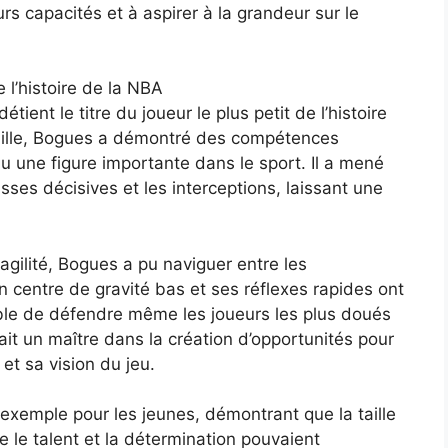
leurs capacités et à aspirer à la grandeur sur le
 l’histoire de la NBA
nt le titre du joueur le plus petit de l’histoire
aille, Bogues a démontré des compétences
nu une figure importante dans le sport. Il a mené
asses décisives et les interceptions, laissant une
agilité, Bogues a pu naviguer entre les
 centre de gravité bas et ses réflexes rapides ont
able de défendre même les joueurs les plus doués
tait un maître dans la création d’opportunités pour
et sa vision du jeu.
xemple pour les jeunes, démontrant que la taille
ue le talent et la détermination pouvaient