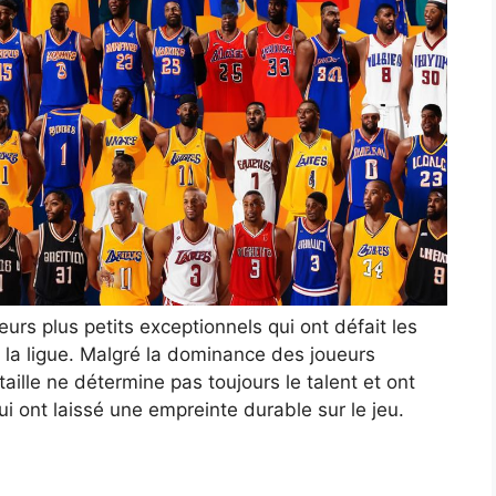
ueurs plus petits exceptionnels qui ont défait les
s la ligue. Malgré la dominance des joueurs
ille ne détermine pas toujours le talent et ont
i ont laissé une empreinte durable sur le jeu.