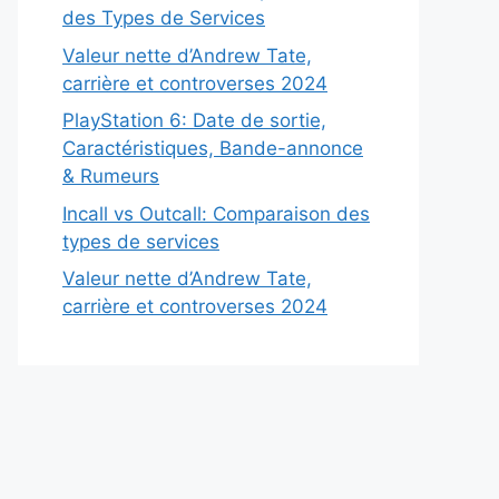
des Types de Services
Valeur nette d’Andrew Tate,
carrière et controverses 2024
PlayStation 6: Date de sortie,
Caractéristiques, Bande-annonce
& Rumeurs
Incall vs Outcall: Comparaison des
types de services
Valeur nette d’Andrew Tate,
carrière et controverses 2024