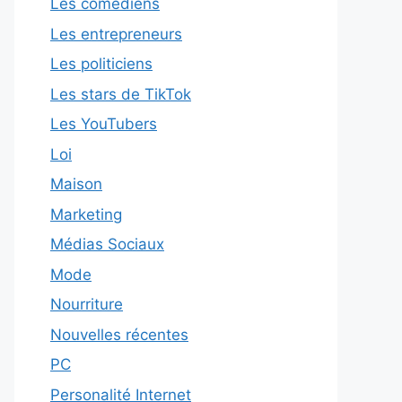
Les comédiens
Les entrepreneurs
Les politiciens
Les stars de TikTok
Les YouTubers
Loi
Maison
Marketing
Médias Sociaux
Mode
Nourriture
Nouvelles récentes
PC
Personalité Internet