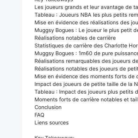
Les joueurs grands et leur avantage de ta
Tableau : Joueurs NBA les plus petits re
Mise en évidence des réalisations des joue
Muggsy Bogues : Le joueur le plus petit de
Réalisations notables de carrière
Statistiques de carrière des Charlotte Ho
Muggsy Bogues : 1m60 de pure puissanc
Réalisations remarquables des joueurs de 
Réalisations notables des joueurs de petit
Mise en évidence des moments forts de ca
Impact des joueurs de petite taille de la 
Tableau : Impact des joueurs plus petits 
Moments forts de carrière notables et tail
Conclusion
FAQ
Liens sources