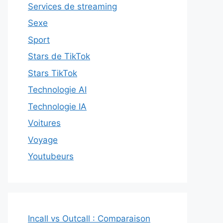
Services de streaming
Sexe
Sport
Stars de TikTok
Stars TikTok
Technologie AI
Technologie IA
Voitures
Voyage
Youtubeurs
Incall vs Outcall : Comparaison