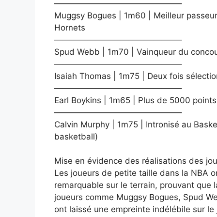
———————————————–
Muggsy Bogues | 1m60 | Meilleur passeur 
Hornets
———————————————–
Spud Webb | 1m70 | Vainqueur du concou
———————————————–
Isaiah Thomas | 1m75 | Deux fois sélecti
———————————————–
Earl Boykins | 1m65 | Plus de 5000 point
———————————————–
Calvin Murphy | 1m75 | Intronisé au Bask
basketball)
Mise en évidence des réalisations des joue
Les joueurs de petite taille dans la NBA o
remarquable sur le terrain, prouvant que l
joueurs comme Muggsy Bogues, Spud Webb
ont laissé une empreinte indélébile sur le