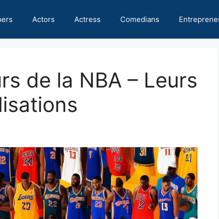
pers
Actors
Actress
Comedians
Entreprene
urs de la NBA – Leurs
lisations