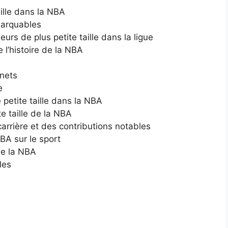
ille dans la NBA
marquables
urs de plus petite taille dans la ligue
 l’histoire de la NBA
rnets
e
petite taille dans la NBA
e taille de la NBA
rrière et des contributions notables
NBA sur le sport
de la NBA
les