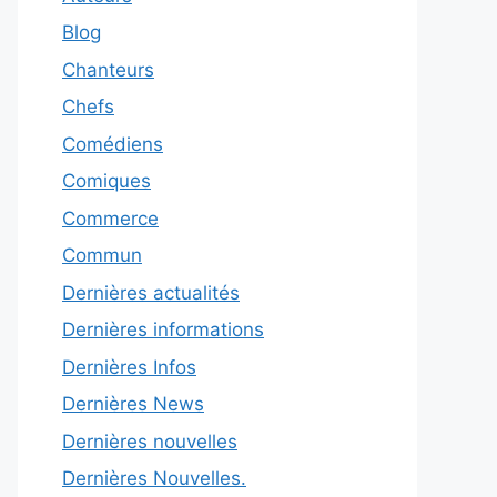
Blog
Chanteurs
Chefs
Comédiens
Comiques
Commerce
Commun
Dernières actualités
Dernières informations
Dernières Infos
Dernières News
Dernières nouvelles
Dernières Nouvelles.