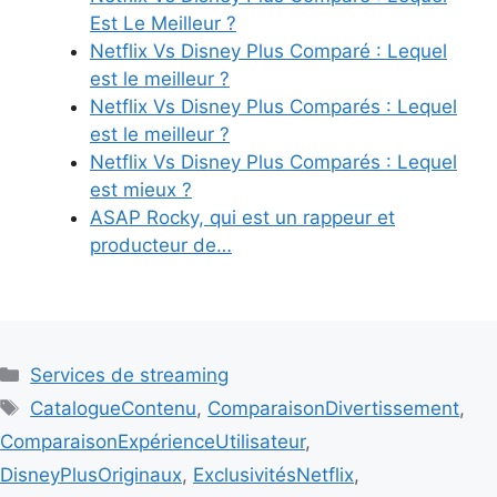
Est Le Meilleur ?
Netflix Vs Disney Plus Comparé : Lequel
est le meilleur ?
Netflix Vs Disney Plus Comparés : Lequel
est le meilleur ?
Netflix Vs Disney Plus Comparés : Lequel
est mieux ?
ASAP Rocky, qui est un rappeur et
producteur de…
Categories
Services de streaming
Tags
CatalogueContenu
,
ComparaisonDivertissement
,
ComparaisonExpérienceUtilisateur
,
DisneyPlusOriginaux
,
ExclusivitésNetflix
,