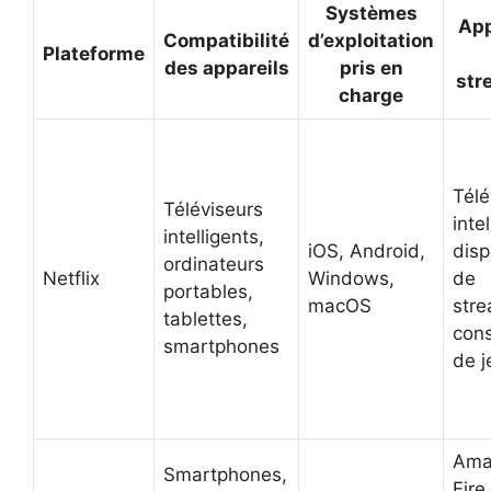
Systèmes
App
Compatibilité
d’exploitation
Plateforme
des appareils
pris en
str
charge
Télé
Téléviseurs
inte
intelligents,
iOS, Android,
disp
ordinateurs
Netflix
Windows,
de
portables,
macOS
stre
tablettes,
con
smartphones
de j
Ama
Smartphones,
Fire