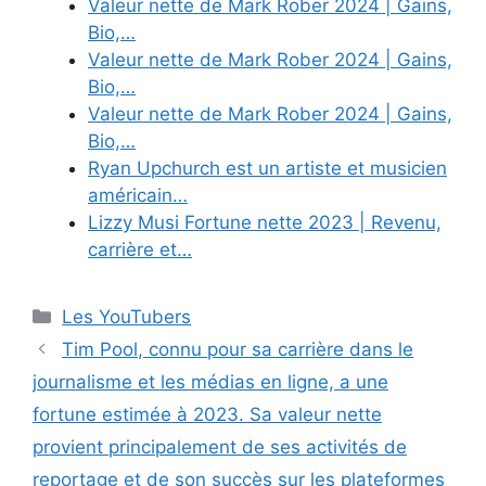
Valeur nette de Mark Rober 2024 | Gains,
Bio,…
Valeur nette de Mark Rober 2024 | Gains,
Bio,…
Valeur nette de Mark Rober 2024 | Gains,
Bio,…
Ryan Upchurch est un artiste et musicien
américain…
Lizzy Musi Fortune nette 2023 | Revenu,
carrière et…
Categories
Les YouTubers
Tim Pool, connu pour sa carrière dans le
journalisme et les médias en ligne, a une
fortune estimée à 2023. Sa valeur nette
provient principalement de ses activités de
reportage et de son succès sur les plateformes