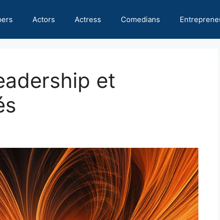
pers
Actors
Actress
Comedians
Entreprene
eadership et
és