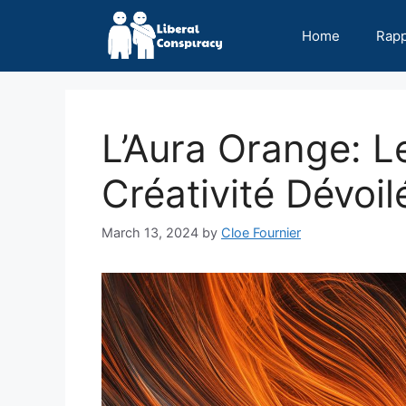
Skip
to
Home
Rap
content
L’Aura Orange: L
Créativité Dévoil
March 13, 2024
by
Cloe Fournier