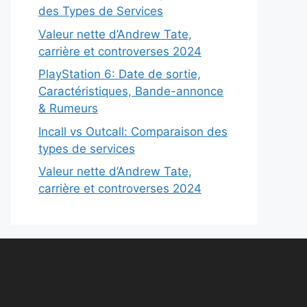
des Types de Services
Valeur nette d’Andrew Tate,
carrière et controverses 2024
PlayStation 6: Date de sortie,
Caractéristiques, Bande-annonce
& Rumeurs
Incall vs Outcall: Comparaison des
types de services
Valeur nette d’Andrew Tate,
carrière et controverses 2024