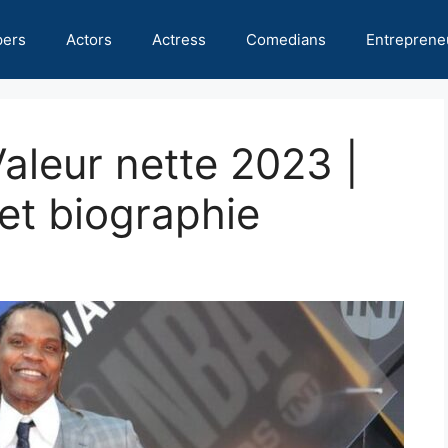
pers
Actors
Actress
Comedians
Entreprene
Valeur nette 2023 |
 et biographie