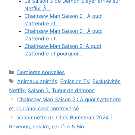
La Saison 3 de Demon Slayer arrive sur
Netflix: À…
Chainsaw Man Saison 2 : À quoi
s'attendre et…
Chainsaw Man Saison 2 : À quoi
s'attendre et…
Chainsaw Man Saison 2: À quoi
s'attendre et pourquoi…
Categories
Dernières nouvelles
Tags
Animaux animés
,
Émission TV
,
Exclusivités
Netflix
,
Saison 3
,
Tueur de démons
Chainsaw Man Saison 2 : À quoi s’attendre
et pourquoi c’est controversé
Valeur nette de Chris Bumstead 2024 |
Revenus, salaire, carrière & Bio