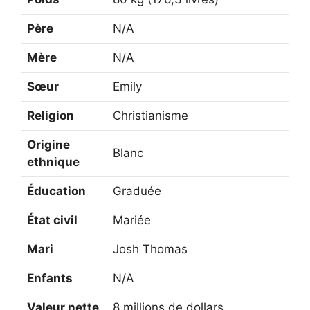
Père
N/A
Mère
N/A
Sœur
Emily
Religion
Christianisme
Origine
Blanc
ethnique
Éducation
Graduée
État civil
Mariée
Mari
Josh Thomas
Enfants
N/A
Valeur nette
8 millions de dollars