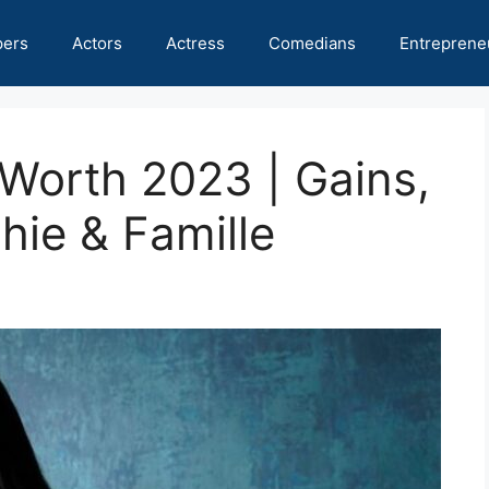
pers
Actors
Actress
Comedians
Entreprene
 Worth 2023 | Gains,
hie & Famille