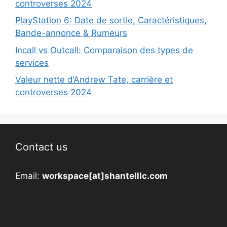
controverses 2024
PlayStation 6: Date de sortie, Caractéristiques,
Bande-annonce & Rumeurs
Incall vs Outcall: Comparaison des types de
services
Valeur nette d’Andrew Tate, carrière et
controverses 2024
Contact us
Email:
workspace[at]shantelllc.com