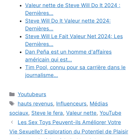
Valeur nette de Steve Will Do It 2024 :
Dernières…
Steve Will Do It Valeur nette 2024:
Dernières…
Steve Will Le Fait Valeur Net 2024: Les
Dernières…
Dan Peña est un homme d'affaires
américain qui est…
Tim Pool, connu pour sa carrière dans le
journalisme…
Categories
Youtubeurs
Tags
hauts revenus
,
Influenceurs
,
Médias
sociaux
,
Steve le fera
,
Valeur nette
,
YouTube
Les Sex Toys Peuvent-ils Améliorer Votre
Vie Sexuelle? Exploration du Potentiel de Plaisir