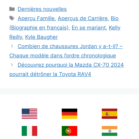
Categories
Dernières nouvelles
Tags
Aperçu Famille
,
Aperçus de Carrière
,
Bio
(Biographie en français)
,
En se mariant
,
Kelly
Reilly
,
Kyle Baugher
Combien de chaussures Jordan y a-t-il? –
Chaque modèle dans l’ordre chronologique
Découvrez pourquoi la Mazda CX-70 2024
pourrait détrôner la Toyota RAV4