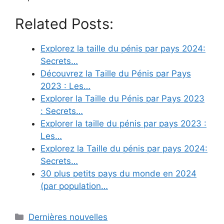
Related Posts:
Explorez la taille du pénis par pays 2024:
Secrets…
Découvrez la Taille du Pénis par Pays
2023 : Les…
Explorer la Taille du Pénis par Pays 2023
: Secrets…
Explorer la taille du pénis par pays 2023 :
Les…
Explorez la Taille du pénis par pays 2024:
Secrets…
30 plus petits pays du monde en 2024
(par population…
Categories
Dernières nouvelles