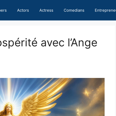
pers
Actors
Actress
Comedians
Entreprene
spérité avec l’Ange