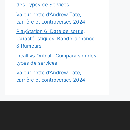
des Types de Services
Valeur nette d’Andrew Tate,
carrière et controverses 2024
PlayStation 6: Date de sortie,
Caractéristiques, Bande-annonce
& Rumeurs
Incall vs Outcall: Comparaison des
types de services
Valeur nette d’Andrew Tate,
carrière et controverses 2024