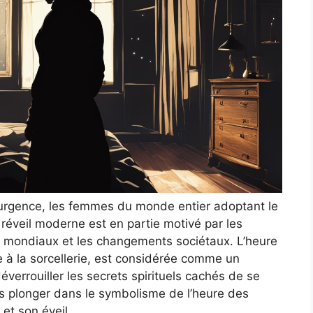
surgence, les femmes du monde entier adoptant le
réveil moderne est en partie motivé par les
 mondiaux et les changements sociétaux. L’heure
e à la sorcellerie, est considérée comme un
éverrouiller les secrets spirituels cachés de se
ns plonger dans le symbolisme de l’heure des
et son éveil.