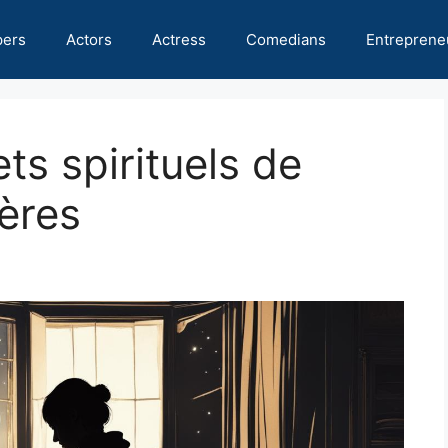
pers
Actors
Actress
Comedians
Entreprene
ets spirituels de
ières