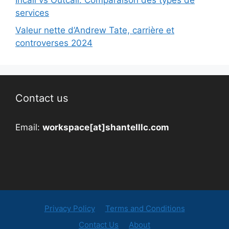
Incall vs Outcall: Comparaison des types de
services
Valeur nette d’Andrew Tate, carrière et
controverses 2024
Contact us
Email:
workspace[at]shantelllc.com
Privacy Policy
Terms and Conditions
Contact Us
About