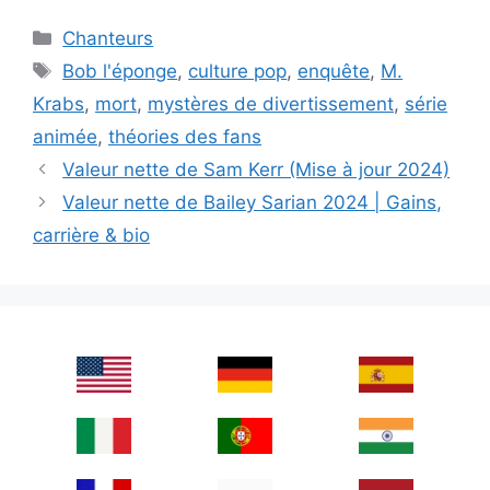
Categories
Chanteurs
Tags
Bob l'éponge
,
culture pop
,
enquête
,
M.
Krabs
,
mort
,
mystères de divertissement
,
série
animée
,
théories des fans
Valeur nette de Sam Kerr (Mise à jour 2024)
Valeur nette de Bailey Sarian 2024 | Gains,
carrière & bio