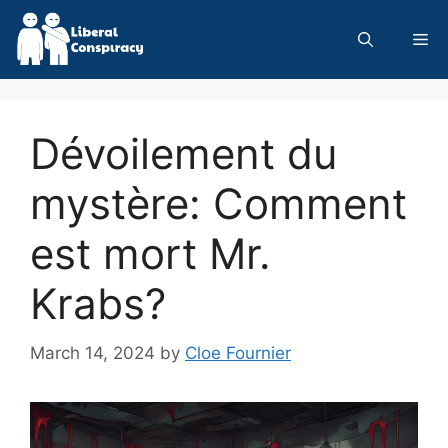
Skip
to
Me
content
Dévoilement du
mystère: Comment
est mort Mr.
Krabs?
March 14, 2024
by
Cloe Fournier