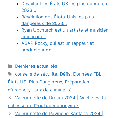
Dévoilant les États US les plus dangereux
2023…
Révélation des États-Unis les plus
dangereux de 2023…
Ryan Upchurch est un artiste et musicien
américain…
ASAP Rocky, qui est un rappeur et
producteur de…
Categories
Dernières actualités
Tags
conseils de sécurité
,
Défis
,
Données FBI
,
États US
,
Plus Dangereux
,
Préparation
d'urgence
,
Taux de criminalité
Valeur nette de Dream 2024 | Quelle est la
richesse de l’YouTuber anonyme?
Valeur nette de Raymond Santana 2024 |