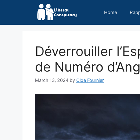
Skip
to
Home
Rap
content
Déverrouiller l’E
de Numéro d’Ang
March 13, 2024
by
Cloe Fournier