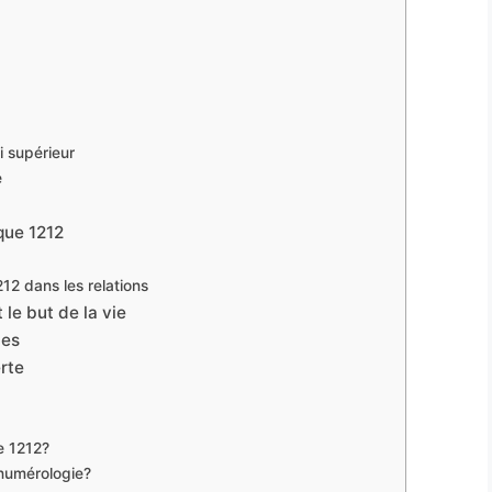
i supérieur
e
ique 1212
12 dans les relations
le but de la vie
les
rte
e 1212?
numérologie?