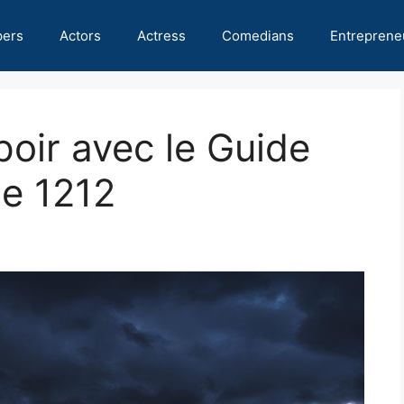
pers
Actors
Actress
Comedians
Entreprene
spoir avec le Guide
e 1212