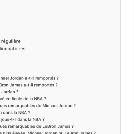
 régulière
liminatoires
ael Jordan a-t-il remportés ?
ron James a-t-il remportés ?
l Jordan ?
vé en finale de la NBA ?
iques remarquables de Michael Jordan ?
n dans la NBA ?
oue-t-il dans la NBA ?
iques remarquables de LeBron James ?
re plus élevée, Michael Jordan ou LeBron James ?