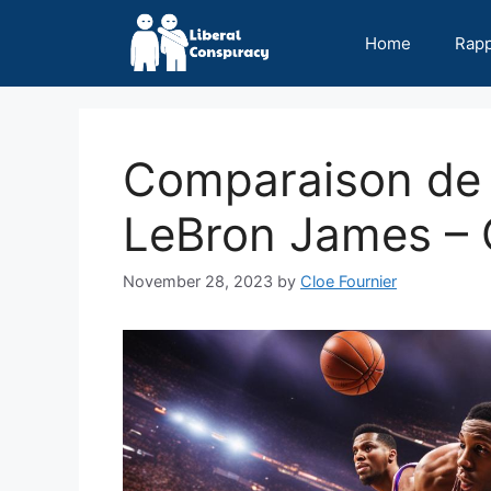
Skip
to
Home
Rap
content
Comparaison de 
LeBron James – 
November 28, 2023
by
Cloe Fournier