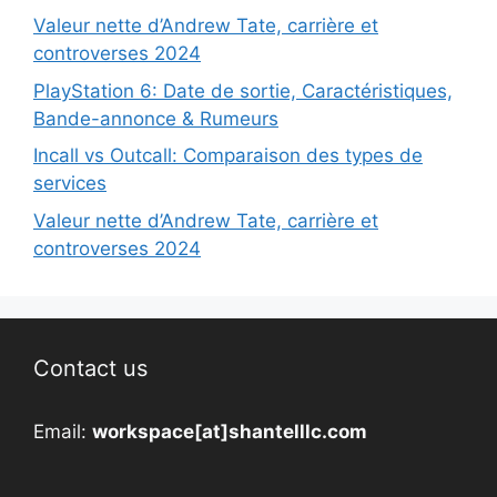
Valeur nette d’Andrew Tate, carrière et
controverses 2024
PlayStation 6: Date de sortie, Caractéristiques,
Bande-annonce & Rumeurs
Incall vs Outcall: Comparaison des types de
services
Valeur nette d’Andrew Tate, carrière et
controverses 2024
Contact us
Email:
workspace[at]shantelllc.com