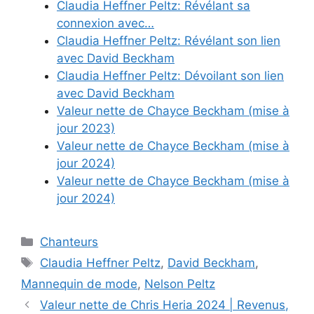
Claudia Heffner Peltz: Révélant sa
connexion avec…
Claudia Heffner Peltz: Révélant son lien
avec David Beckham
Claudia Heffner Peltz: Dévoilant son lien
avec David Beckham
Valeur nette de Chayce Beckham (mise à
jour 2023)
Valeur nette de Chayce Beckham (mise à
jour 2024)
Valeur nette de Chayce Beckham (mise à
jour 2024)
Categories
Chanteurs
Tags
Claudia Heffner Peltz
,
David Beckham
,
Mannequin de mode
,
Nelson Peltz
Valeur nette de Chris Heria 2024 | Revenus,