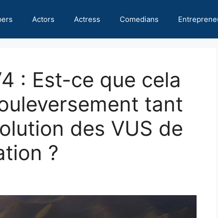
pers
Actors
Actress
Comedians
Entreprene
 : Est-ce que cela
 bouleversement tant
volution des VUS de
tion ?