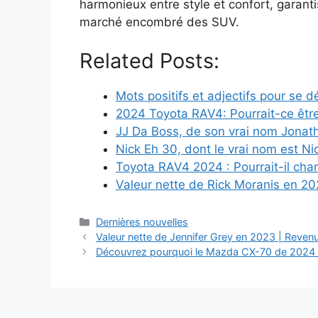
harmonieux entre style et confort, garan
marché encombré des SUV.
Related Posts:
Mots positifs et adjectifs pour se d
2024 Toyota RAV4: Pourrait-ce être
JJ Da Boss, de son vrai nom Jonat
Nick Eh 30, dont le vrai nom est N
Toyota RAV4 2024 : Pourrait-il ch
Valeur nette de Rick Moranis en 20
Categories
Dernières nouvelles
Valeur nette de Jennifer Grey en 2023 | Revenu,
Découvrez pourquoi le Mazda CX-70 de 2024 p