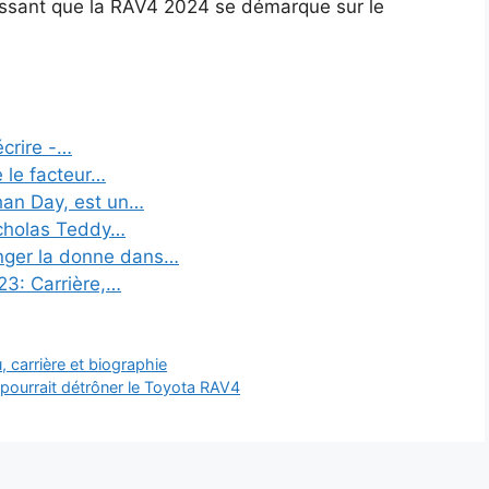
tissant que la RAV4 2024 se démarque sur le
écrire -…
 le facteur…
han Day, est un…
icholas Teddy…
anger la donne dans…
23: Carrière,…
 carrière et biographie
ourrait détrôner le Toyota RAV4