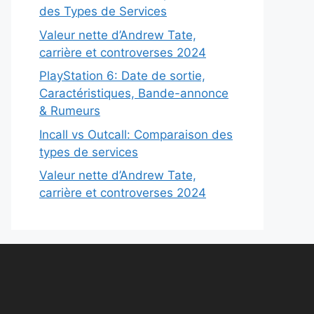
des Types de Services
Valeur nette d’Andrew Tate,
carrière et controverses 2024
PlayStation 6: Date de sortie,
Caractéristiques, Bande-annonce
& Rumeurs
Incall vs Outcall: Comparaison des
types de services
Valeur nette d’Andrew Tate,
carrière et controverses 2024